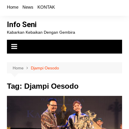
Skip
Home
News
KONTAK
to
content
Info Seni
Kabarkan Kebaikan Dengan Gembira
Home
Djampi Oesodo
Tag:
Djampi Oesodo