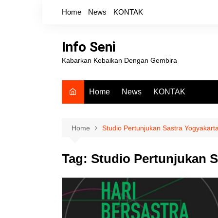
Skip
Home
News
KONTAK
to
content
Info Seni
Kabarkan Kebaikan Dengan Gembira
Home
News
KONTAK
Home
Studio Pertunjukan Sastra Yogyakart
Tag:
Studio Pertunjukan S