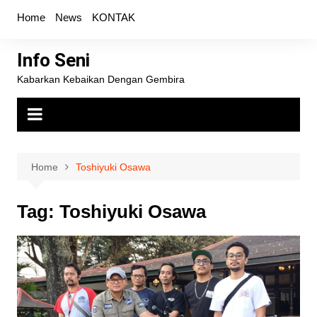
Skip
Home
News
KONTAK
to
content
Info Seni
Kabarkan Kebaikan Dengan Gembira
Home
Toshiyuki Osawa
Tag:
Toshiyuki Osawa