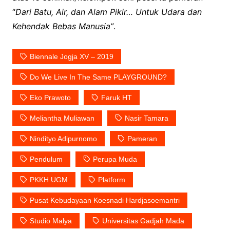
“
Dari Batu, Air, dan Alam Pikir… Untuk Udara dan
Kehendak Bebas Manusia”
.
Biennale Jogja XV – 2019
Do We Live In The Same PLAYGROUND?
Eko Prawoto
Faruk HT
Meliantha Muliawan
Nasir Tamara
Nindityo Adipurnomo
Pameran
Pendulum
Perupa Muda
PKKH UGM
Platform
Pusat Kebudayaan Koesnadi Hardjasoemantri
Studio Malya
Universitas Gadjah Mada