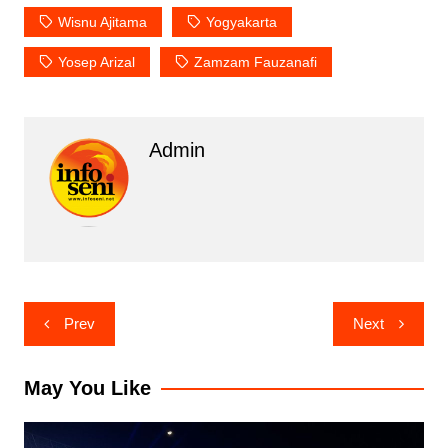
Wisnu Ajitama
Yogyakarta
Yosep Arizal
Zamzam Fauzanafi
Admin
Post
Prev
Next
navigation
May You Like