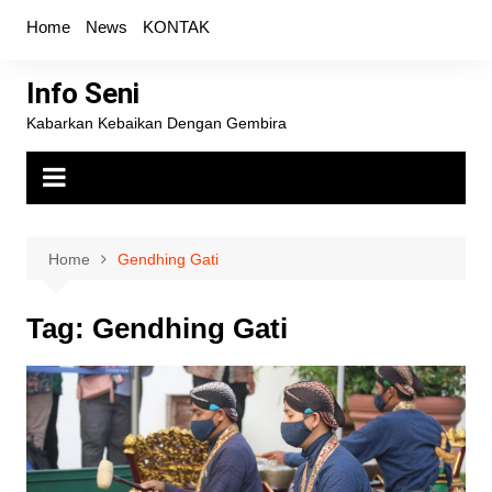
Skip
Home
News
KONTAK
to
content
Info Seni
Kabarkan Kebaikan Dengan Gembira
Home
Gendhing Gati
Tag:
Gendhing Gati