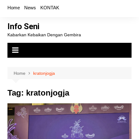
Skip
Home
News
KONTAK
to
content
Info Seni
Kabarkan Kebaikan Dengan Gembira
Home
kratonjogja
Tag:
kratonjogja