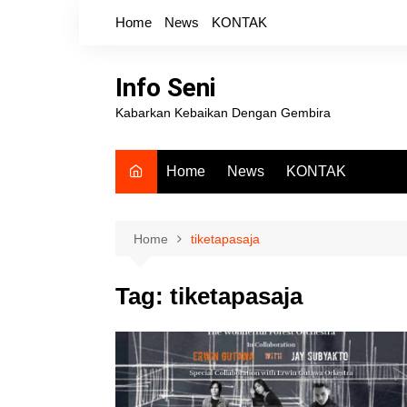
Skip
Home
News
KONTAK
to
content
Info Seni
Kabarkan Kebaikan Dengan Gembira
Home
News
KONTAK
Home
tiketapasaja
Tag:
tiketapasaja