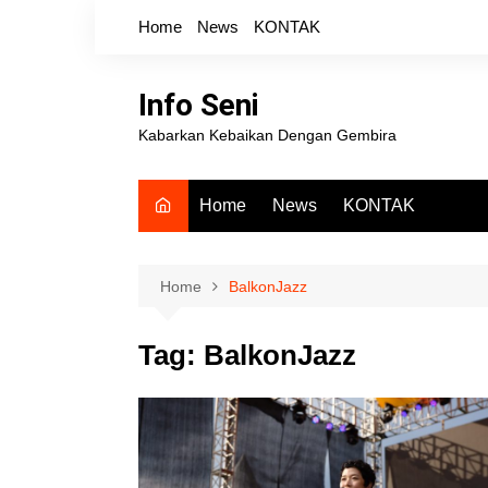
Skip
Home
News
KONTAK
to
content
Info Seni
Kabarkan Kebaikan Dengan Gembira
Home
News
KONTAK
Home
BalkonJazz
Tag:
BalkonJazz